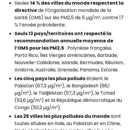
Seules
14 % des villes du monde respectent la
directive
de l’Organisation mondiale de la
santé (OMS) sur les PM2,5 de 5 µg/m³, contre 17
% l’année précédente.
Seuls 13 pays/territoires ont respecté la
recommandation annuelle moyenne de
l’OMS pour les PM2,5
: Polynésie française,
Porto Rico, Îles Vierges américaines, Barbade,
Nouvelle-Calédonie, Islande, Bermudes, Réunion,
Andorre, Australie, Grenade, Panama, Estonie.
Les cinq pays les plus pollués
étaient le
Pakistan (67,3 µg/m³), le Bangladesh (66,1
µg/m³), le Tadjikistan (57,3 µg/m³), le Tchad
(53,6 µg/m³) et la République démocratique du
Congo (50,2 µg/m³).
Les 25 villes les plus polluées du monde
sont
toutes situées en Inde, au Pakistan et en Chine,