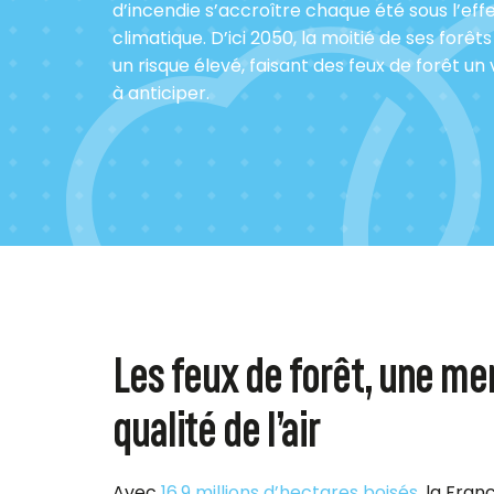
d’incendie s’accroître chaque été sous l’ef
climatique. D’ici 2050, la moitié de ses forê
un risque élevé, faisant des feux de forêt un
à anticiper.
Les feux de forêt, une me
qualité de l’air
Avec
16,9 millions d’hectares boisés
, la Fran