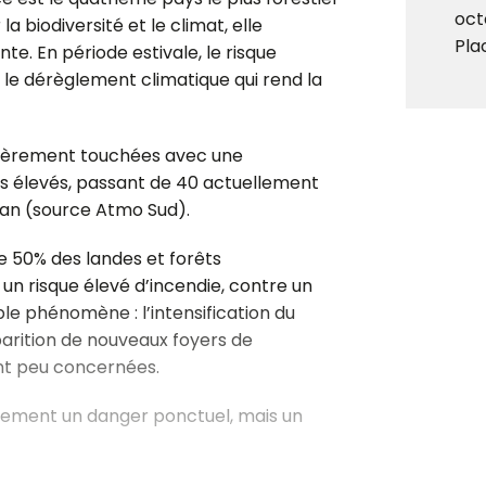
oct
a biodiversité et le climat, elle
Pla
te. En période estivale, le risque
 le dérèglement climatique qui rend la
ulièrement touchées
avec une
rès élevés, passant de 40 actuellement
 an (source Atmo Sud).
de 50% des landes et forêts
un risque élevé d’incendie, contre un
ble phénomène : l’intensification du
parition de nouveaux foyers de
ent peu concernées.
quement un danger ponctuel, mais un