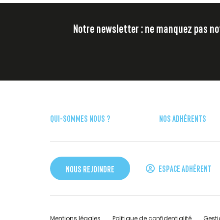
années en Californie.
Notre newsletter : ne manquez pas notr
Le chercheur explique que l’impact sanitaire
traditionnelles de particules fines. En effet, 
végétation provoquent un risque 10 fois plus
émises par d’autres sources.
QUI-SOMMES NOUS ?
NOS ADHÉRENTS
ESPACE ADHÉRENT
NOUS REJOINDRE
Mentions légales
Politique de confidentialité
Gesti