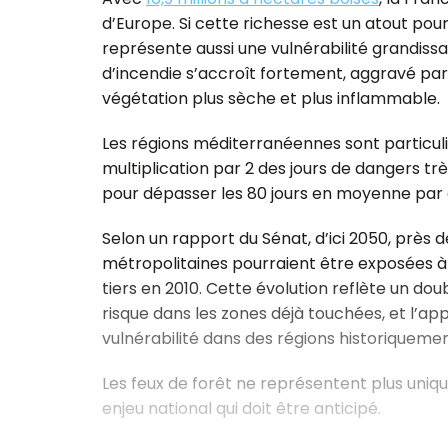
d’Europe. Si cette richesse est un atout pour l
représente aussi une vulnérabilité grandissan
d’incendie s’accroît fortement, aggravé par
végétation plus sèche et plus inflammable.
Les régions méditerranéennes sont partic
multiplication par 2 des jours de dangers t
pour dépasser les 80 jours en moyenne par
Selon un rapport du Sénat, d’ici 2050, près 
métropolitaines pourraient être exposées à 
tiers en 2010. Cette évolution reflète un dou
risque dans les zones déjà touchées, et l’ap
vulnérabilité dans des régions historiquem
Les feux de forêt ne représentent plus uni
enjeu national qui doit être anticipé.