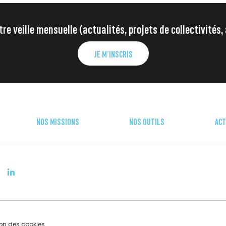
e veille mensuelle (actualités, projets de collectivités,
 n’est pas similaire aux sources
les particules fines issues des feux de
JE M’INSCRIS
 important d’hospitalisation que celles
NOS MISSIONS
NOS OUTILS
ACT
on des cookies