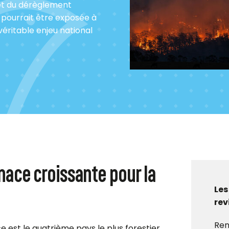
fet du dérèglement
ts pourrait être exposée à
 véritable enjeu national
nace croissante pour la
Les
rev
Ren
ce est le quatrième pays le plus forestier