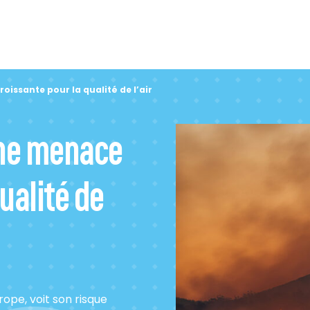
oissante pour la qualité de l’air
une menace
ualité de
rope, voit son risque