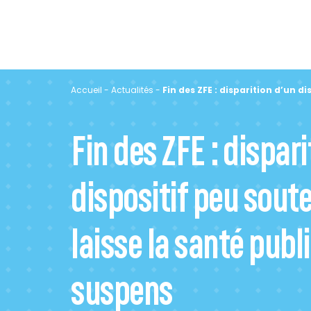
Accueil
-
Actualités
-
Fin des ZFE : disparition d’un d
Fin des ZFE : dispar
dispositif peu sout
laisse la santé publ
suspens