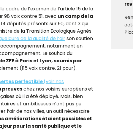
rev
le cadre de l’examen de l’article 15 de la
ar 98 voix contre 51, avec
un camp de la
Ren
14 députés présents sur 90, dont 3 qui
oct
inistre de la Transition Ecologique Agnès
Pla
uelaure de la qualité de l’air
son soutien
 son accompagnement, notamment en
accompagnement. Le souhait du
de ZFE à Paris et Lyon, soumis par
lement (115 voix contre, 21 pour).
certes perfectible
(voir nos
s preuves
chez nos voisins européens et
ises où il a été déployé. Mais, bien
lontaires et ambitieuses n’ont pas pu
r l’air de nos villes, un outil nécessaire
s améliorations étaient possibles et
jeur pour la santé publique et le