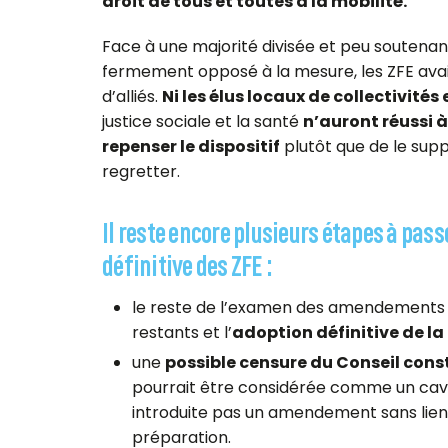
droit de tous et toutes à la mobilité.
Face à une majorité divisée et peu soutenan
fermement opposé à la mesure, les ZFE avai
d’alliés.
Ni les élus locaux de collectivités
justice sociale et la santé
n’auront réussi à
repenser le dispositif
plutôt que de le supp
regretter.
Il reste encore plusieurs étapes à pass
définitive des ZFE :
le reste de l’examen des amendements (
restants et l’
adoption définitive de la 
une
possible censure du Conseil const
pourrait être considérée comme un caval
introduite pas un amendement sans lien a
préparation.