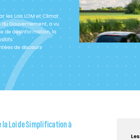
ar les Lois LOM et Climat
en du Gouvernement, a vu
e de désinformation, la
sitifs
tées de discours
la Loi de Simplification à
Les