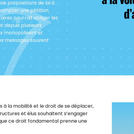
is propositions de loi à
compter une pétition
aires pourrait obliger les
nt depuis plusieurs
ix monopolisent et
des messages souvent
 à la mobilité et le droit de se déplacer,
tructures et élus souhaitent s’engager
el que ce droit fondamental prenne une