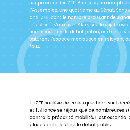
suppression des ZFE. A ce jour, on compte tro
l’Assemblée, une quatrième au Sénat. Sans 
anti-ZFE, dont le nombre croissant de signat
députés à s’en saisir. Alors que le sujet revie
semaines dans le débat public, certaines vo
saturent l’espace médiatique en relayant 
faux.
La ZFE soulève de vraies questions sur l’accès
et l’Alliance se réjouit que de nombreuses s
contre la précarité mobilité. Il est essenti
place centrale dans le débat public.