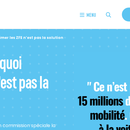
MENU
r les ZFE n’est pas la solution
quoi
est pas la
n commission spéciale la