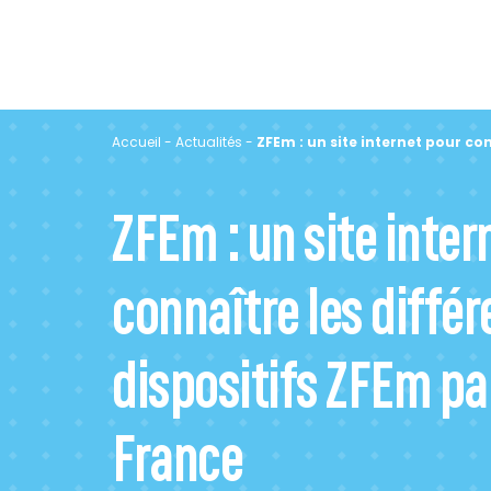
Accueil
-
Actualités
-
ZFEm : un site internet pour co
ZFEm : un site inter
connaître les différ
dispositifs ZFEm pa
France