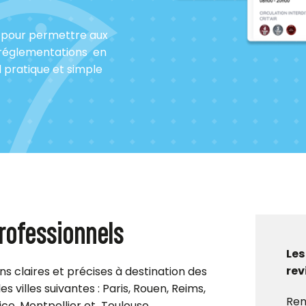
ur pour permettre aux
s réglementations en
 pratique et simple
professionnels
Les
rev
s claires et précises à destination des
s villes suivantes : Paris, Rouen, Reims,
Ren
ice, Montpellier et Toulouse.