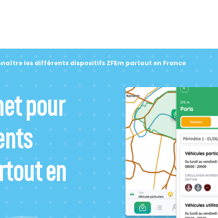
nnaître les différents dispositifs ZFEm partout en France
net pour
ents
rtout en