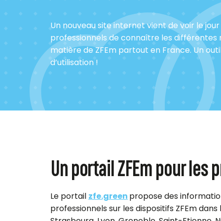
Un nouveau site internet vient de voir le jo
professionnels de connaître les différente
matière de ZFEm partout en France. Un outil
d’utilisation !
Un portail ZFEm pour les 
Le portail
zfe.green
propose des information
professionnels sur les dispositifs ZFEm dans le
Strasbourg, Lyon, Grenoble, Saint-Etienne, N