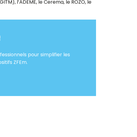
DGITM), l’ADEME, le Cerema, le ROZO, le
e
fessionnels pour simplifier les
sitifs ZFEm.