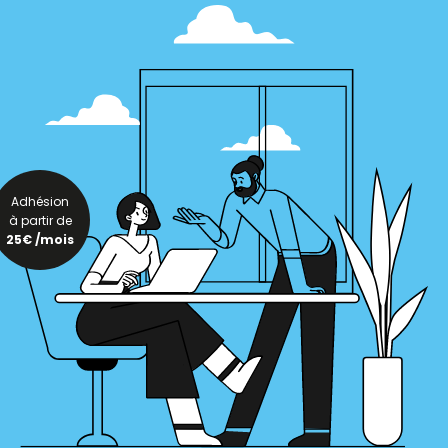
Adhésion
à partir de
25€ /mois