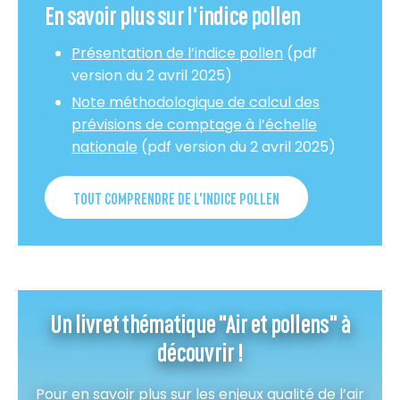
En savoir plus sur l'indice pollen
Présentation de l’indice pollen
(pdf
version du 2 avril 2025)
Note méthodologique de calcul des
prévisions de comptage à l’échelle
nationale
(pdf version du 2 avril 2025)
TOUT COMPRENDRE DE L'INDICE POLLEN
Un livret thématique "Air et pollens" à
découvrir !
Pour en savoir plus sur les enjeux qualité de l’air