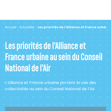
Accueil
-
Actualités
-
Les priorités de l’Alliance et France urbaine
Les priorités de l'Alliance et
France urbaine au sein du Conseil
National de l'Air
L’Alliance et France urbaine portent la voix des
collectivités au sein du Conseil National de l’Air.