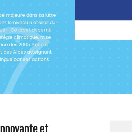
pe majeure dans sa lutte
t le niveau 5 étoiles du
ue ». Ce label, décerné
atégie climatique, mise
ancé dès 2005. Face à
t des Alpes atteignant
ingue par ses actions
innovante et