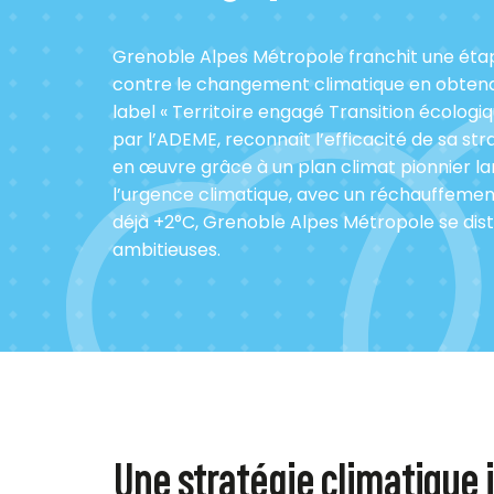
Grenoble Alpes Métropole franchit une éta
contre le changement climatique en obtenan
label « Territoire engagé Transition écologiq
par l’ADEME, reconnaît l’efficacité de sa str
en œuvre grâce à un plan climat pionnier l
l’urgence climatique, avec un réchauffemen
déjà +2°C, Grenoble Alpes Métropole se dist
ambitieuses.
Une stratégie climatique 