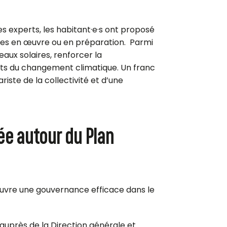
s experts, les
habitant·e
·
s
ont proposé
ises en œuvre ou en préparation. Parmi
eaux solaires, renforcer la
fets du changement climatique. Un franc
ste de la collectivité et d’une
e autour du Plan
euvre une gouvernance efficace dans le
auprès de la Direction générale et