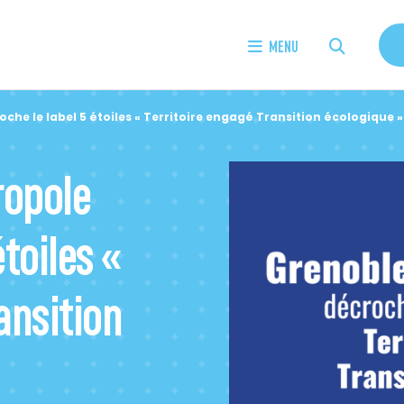
MENU
he le label 5 étoiles « Territoire engagé Transition écologique »
ropole
étoiles «
ansition