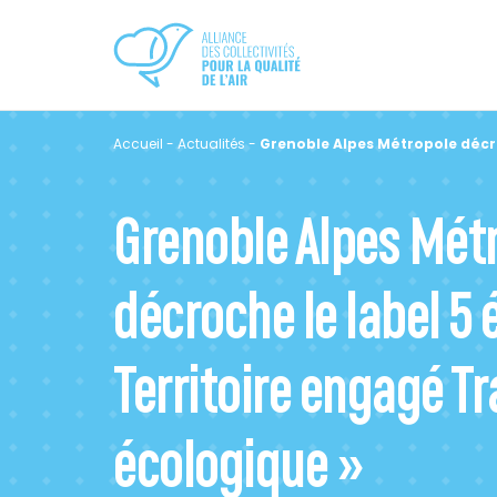
Accueil
-
Actualités
-
Grenoble Alpes Métropole décroc
Grenoble Alpes Mét
décroche le label 5 
Territoire engagé Tr
écologique »