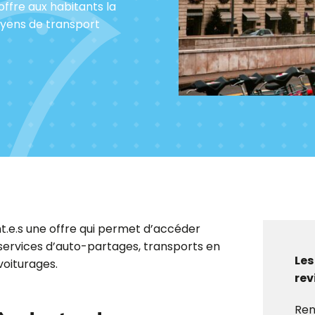
 offre aux habitants la
oyens de transport
t.e.s une offre qui permet d’accéder
services d’auto-partages,
transports en
Les
voiturages.
rev
Ren