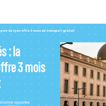
pole de Lyon offre 3 mois de transport gratuit
 : la
ffre 3 mois
t
nitiative appelée