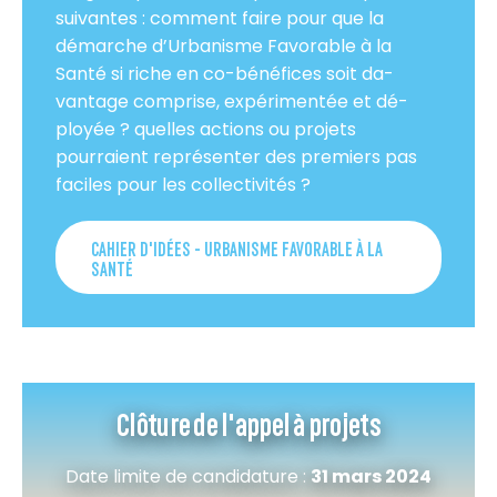
suivantes : comment faire pour que la
démarche d’Urbanisme Favorable à la
Santé si riche en co-bénéfices soit da­
vantage comprise, expérimentée et dé­
ployée ? quelles actions ou projets
pourraient représenter des premiers pas
faciles pour les collectivités ?
CAHIER D'IDÉES - URBANISME FAVORABLE À LA
SANTÉ
Clôture de l'appel à projets
Date limite de candidature :
31 mars 2024