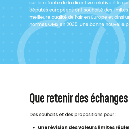
sur la refonte de la directive relative à la qua
députés européens ont souhaité des limites 
meilleure qualité de l’air en Europe et ainsi 
normes OMS en 2035. Une bonne nouvelle pour 
Que retenir des échanges
Des souhaits et des propositions pour :
une révision des valeurs limites régl