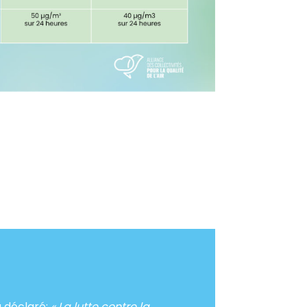
a déclaré:
« La lutte contre la