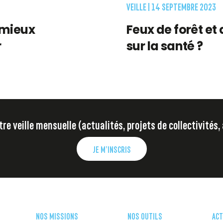
VEILLE |
14 SEPTEMBRE 2023
 mieux
Feux de forêt et 
r
sur la santé ?
e veille mensuelle (actualités, projets de collectivités,
JE M’INSCRIS
NOS MISSIONS
NOS OUTILS
ACT