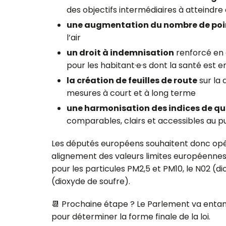
des objectifs intermédiaires à atteindre
une augmentation du nombre de poi
l’air
un droit à indemnisation
renforcé en c
pour les habitant·e·s dont la santé est
la création de feuilles de route
sur la q
mesures à court et à long terme
une harmonisation des indices de qual
comparables, clairs et accessibles au pu
Les députés européens souhaitent donc op
alignement des valeurs limites européenne
pour les particules PM2,5 et PM10, le N02 (di
(dioxyde de soufre).
📆 Prochaine étape ? Le Parlement va entam
pour déterminer la forme finale de la loi.