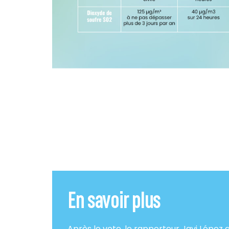
En savoir plus
Après le vote, le rapporteur Javi López 