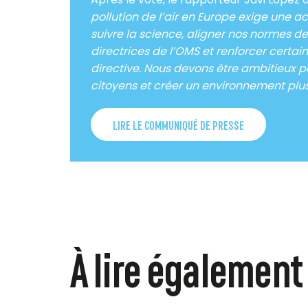
pollution de l’air en Europe exige une 
suivre la science, aligner nos normes de q
directrices de l’OMS et renforcer certai
directive. Nous devons être ambitieux p
citoyens et créer un environnement plus 
LIRE LE COMMUNIQUÉ DE PRESSE
À lire également