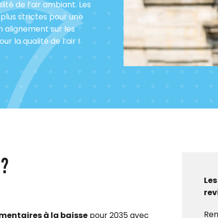
lité de l’air ambiant. Les
plus strictes pour une
un alignement sur les
la qualité de l’air !
 ?
Les
rev
Ren
ementaires à la baisse
pour 2035 avec