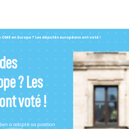
 OMS en Europe ? Les députés européens ont voté !
 des
pe ? Les
nt voté !
éen a adopté sa position