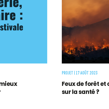
PROJET |
17 AOÛT 2023
 mieux
Feux de forêt et 
r
sur la santé ?