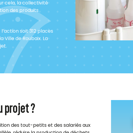
r cela, la collectivité
ation des produits
’action soit 312 places
a Ville de Roubaix. La
jet.
u projet ?
ition des tout-petits et des salariés aux
rallèle, réduire la production de déchets