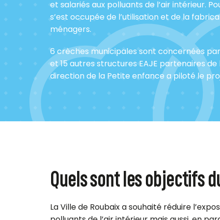
et salariés aux polluants de l’air intérieur. Pou
s’est occupée de l’utilisation et de la fabric
ménagers.
6 crèches municipales sont concernées par l
et 15 autres structures EAJE partenaires de l
direction de la Petite enfance a piloté le pro
Quels sont les objectifs d
La Ville de Roubaix a souhaité réduire l’expos
polluants de l’air intérieur mais aussi, en pa