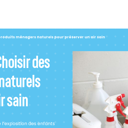
 produits ménagers naturels pour préserver un air sain
Choisir des
naturels
r sain
e l’exposition des enfants