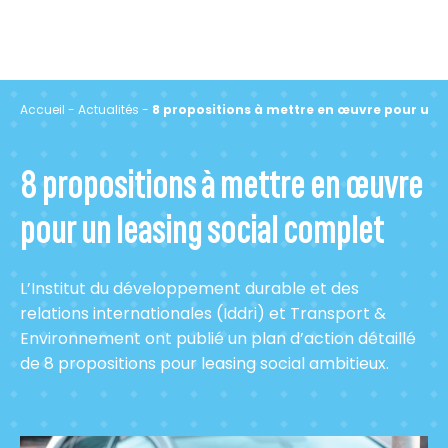
Accueil
-
Actualités
-
8 propositions à mettre en œuvre pour un l
8 propositions à mettre en œuvre
pour un leasing social complet
L’Institut du développement durable et des
relations internationales (Iddri) et Transport &
Environnement ont publié un plan d’action détaillé
de 8 propositions pour leasing social ambitieux.