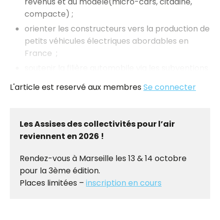
revenus et du modèle(micro-cars, citadine,
compacte) ;
orienter les constructeurs vers la production de
petits véhicules électriques abordables en
France ;
soutenir la filière automobile via les subventions
publiques ;
L'article est reservé aux membres
Se connecter
créer un marché additionnel représentant
jusqu’à 900 000 véhicules électriques d’ici 2030 ;
intégrer une économie circulaire (réemploi,
Les Assises des collectivités pour l’air
recyclage…) pour optimiser le coût des
reviennent en 2026 !
véhicules et le bilan environnemental
Rendez-vous à Marseille les 13 & 14 octobre
pour la 3ème édition.
Places limitées –
inscription en cours
Quelles sont les étapes du leasing social ?