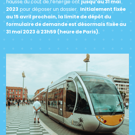
hausse du coût de l’énergie ont
jusqu’au 31 mai
2023
pour déposer un dossier.
Initialement fixée
au 15 avril prochain, la limite de dépôt du
formulaire de demande est désormais fixée au
31 mai 2023 à 23h59 (heure de Paris).