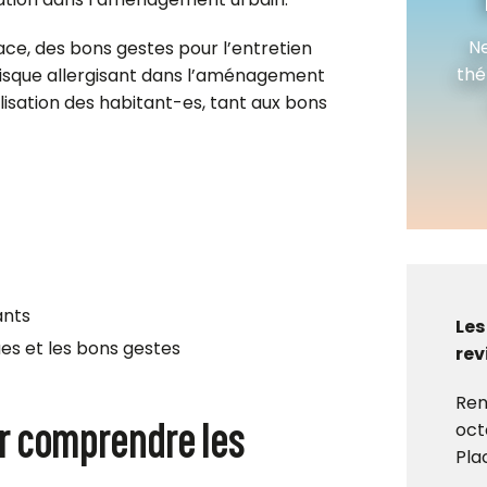
Ne
ace, des bons gestes pour l’entretien
thé
risque allergisant dans l’aménagement
lisation des habitant-es, tant aux bons
ants
Les
ues et les bons gestes
rev
Ren
ur comprendre les
oct
Pla