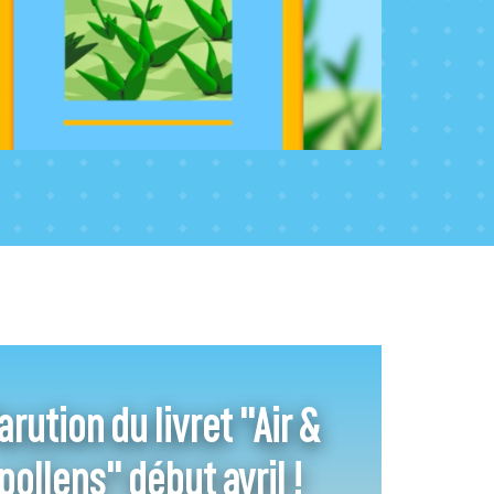
arution du livret "Air &
pollens" début avril !