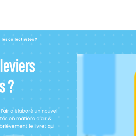
 les collectivités ?
 leviers
s ?
 l’air a élaboré un nouvel
ités en matière d’air &
rièvement le livret qui