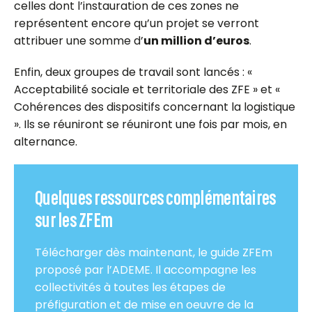
celles dont l’instauration de ces zones ne
représentent encore qu’un projet se verront
attribuer une somme d’
un million d’euros
.
Enfin, deux groupes de travail sont lancés : «
Acceptabilité sociale et territoriale des ZFE » et «
Cohérences des dispositifs concernant la logistique
». Ils se réuniront se réuniront une fois par mois, en
alternance.
Quelques ressources complémentaires
sur les ZFEm
Télécharger dès maintenant, le guide ZFEm
proposé par l’ADEME. Il accompagne les
collectivités à toutes les étapes de
préfiguration et de mise en oeuvre de la